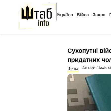
Україна
Війна
Закон
Сухопутні ві
придатних чол
ShtabI
Автор:
Війна