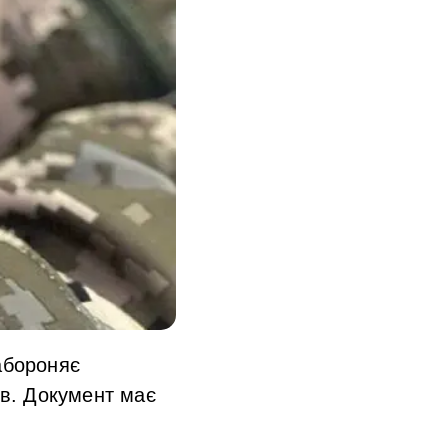
абороняє
ів. Документ має