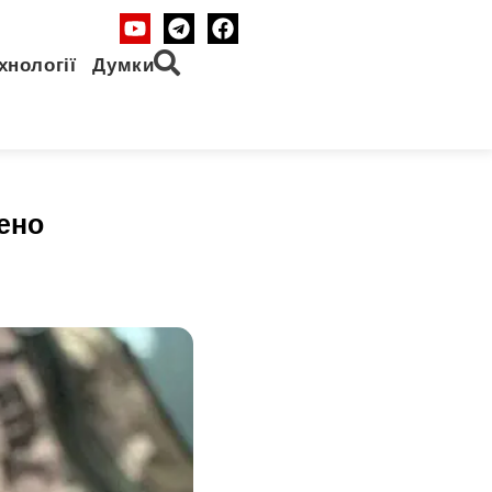
хнології
Думки
ено