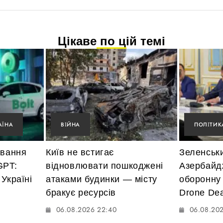
Цікаве по цій темі
АЇНА
ВІЙНА
ПОЛІТИК
ування
Київ не встигає
Зеленськ
GPT:
відновлювати пошкоджені
Азербайд
Україні
атаками будинки — місту
оборонну
бракує ресурсів
Drone Dea
06.08.2026 22:40
06.08.20