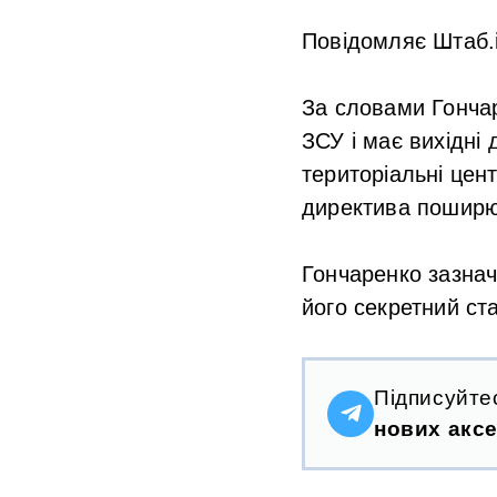
Повідомляє Штаб.і
За словами Гонча
ЗСУ і має вихідні
територіальні цен
директива поширю
Гончаренко зазна
його секретний ст
Підписуйте
нових аксе