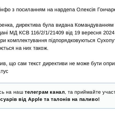
нфо з посиланням на нардепа Олексія Гончаре
ренка, директива була видана Командуванням 
 дані МД КСВ 116/2/1/21409 від 19 вересня 2024
три комплектування підпорядковуються Сухопу
ється на них також.
чив, що сам текст директиви не може бути опр
атус
сь на наш
телеграм канал
, та приймайте участ
суарів від Apple та талонів на паливо!