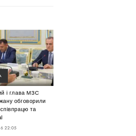
А
ий і глава МЗС
жану обговорили
 співпрацю та
l
26 22:05