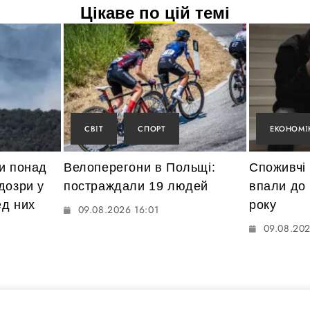
Цікаве по цій темі
СВІТ
СПОРТ
ЕКОНОМІ
и понад
Велоперегони в Польщі:
Споживчі 
дозри у
постраждали 19 людей
впали до 
ед них
року
09.08.2026 16:01
09.08.202