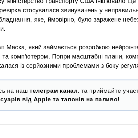
у Міністерство транспорту США ініціювало ще
ревірка стосувалася звинувачень у неправильн
бладнання, яке, ймовірно, було заражене неб
и.
ап Маска, який займається розробкою нейроін
м та комп’ютером. Попри масштабні плани, ком
алася із серйозними проблемами з боку регуля
сь на наш
телеграм канал
, та приймайте участ
суарів від Apple та талонів на паливо!