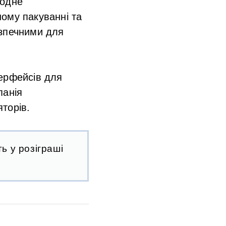
 одне
ому пакуванні та
езпечними для
терфейсів для
панія
торів.
ь у розіграші