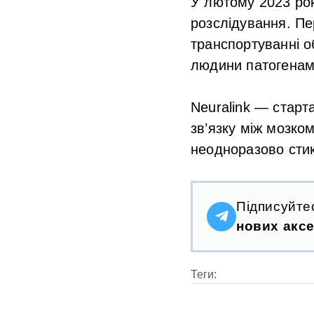
У лютому 2023 рок
розслідування. Пе
транспортуванні о
людини патогенам
Neuralink — старт
зв’язку між мозко
неодноразово стик
Підписуйте
нових аксе
Теги: