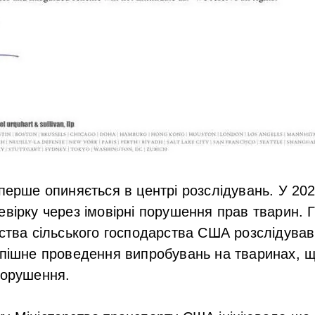
вперше опиняється в центрі розслідувань. У 202
евірку через імовірні порушення прав тварин.
рства сільського господарства США розслідував
спішне проведення випробувань на тваринах, 
порушення.