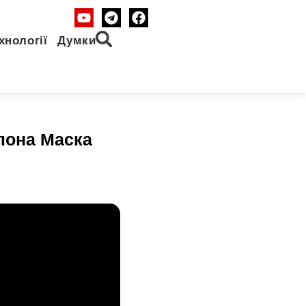
хнології
Думки
лона Маска