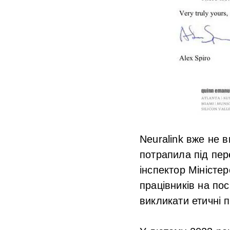
Neuralink вже не 
потрапила під пер
інспектор Міністе
працівників на по
викликати етичні 