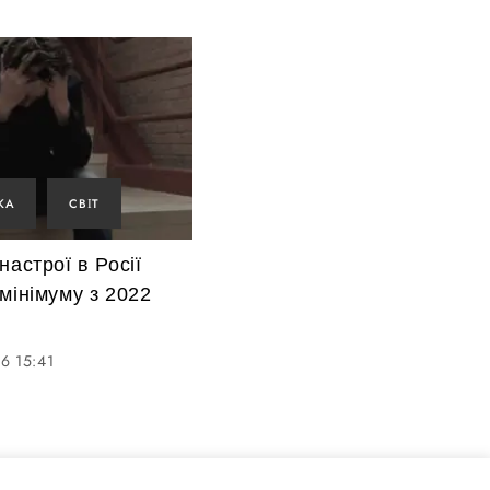
КА
СВІТ
настрої в Росії
мінімуму з 2022
6 15:41