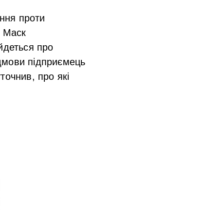
ання проти
, Маск
йдеться про
дмови підприємець
точнив, про які