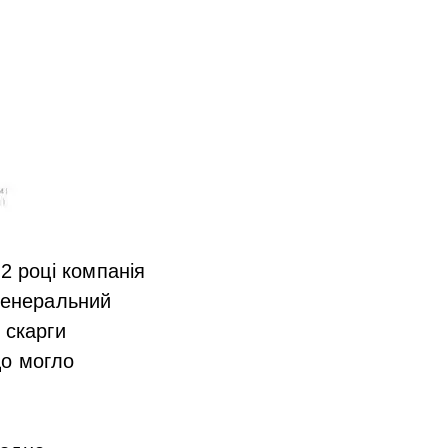
2 році компанія
 Генеральний
 скарги
що могло