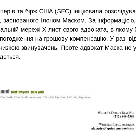
паперів та бірж США (SEC) ініціювала розслідув
k, заснованого Ілоном Маском. За інформацією
альній мережі X лист свого адвоката, в якому 
погодження на грошову компенсацію. У разі ві
 низкою звинувачень. Проте адвокат Маска не у
деться.