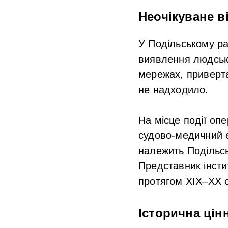
Неочікуване в
У Подільському ра
виявлення людськи
мережах, приверта
не надходило.​
На місце події оп
судово-медичний е
належить Подільськ
Представник інсти
протягом XIX–XX ст
Історична цінн