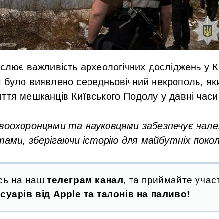
еслює важливість археологічних досліджень у К
 було виявлено середньовічний некрополь, яки
ття мешканців Київського Подолу у давні часи .
авоохоронцями та науковцями забезпечує нал
ми, зберігаючи історію для майбутніх покол
сь на наш
телеграм канал
, та приймайте участ
суарів від Apple та талонів на паливо!