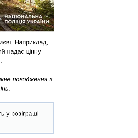
иєві. Наприклад,
й надає цінну
​
ежне поводження з
інь.
ь у розіграші