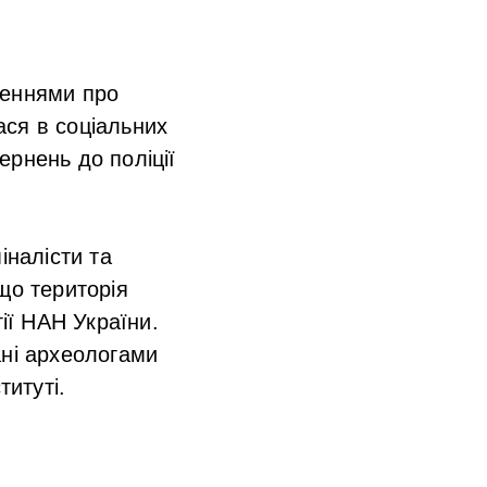
леннями про
ася в соціальних
ернень до поліції
іналісти та
що територія
ії НАН України.
ані археологами
итуті.​