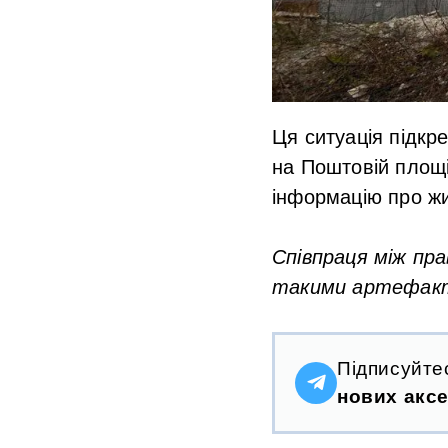
Ця ситуація підкр
на Поштовій площі
інформацію про жи
Співпраця між пр
такими артефакта
Підписуйте
нових аксе