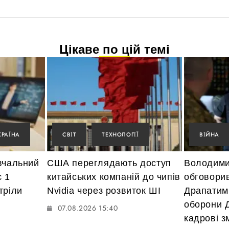
Цікаве по цій темі
КРАЇНА
СВІТ
ТЕХНОЛОГІЇ
ВІЙНА
вчальний
США переглядають доступ
Володими
є 1
китайських компаній до чипів
обговори
тріли
Nvidia через розвиток ШІ
Драпатим
оборони 
07.08.2026 15:40
кадрові з