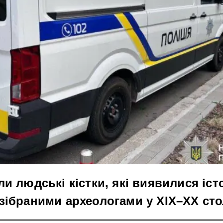
ли людські кістки, які виявилися іс
зібраними археологами у XIX–XX стол