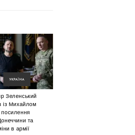
УКРАЇНА
р Зеленський
в із Михайлом
 посилення
Донеччини та
міни в армії