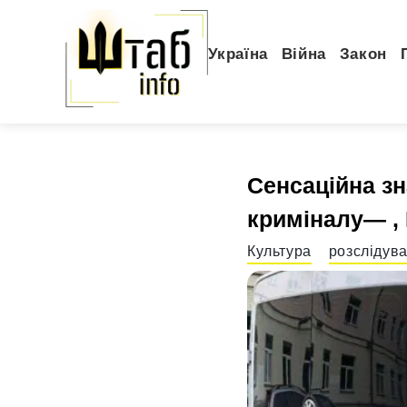
Україна
Війна
Закон
Сенсаційна зн
криміналу— ,
Культура
розслідув