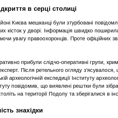
ідкриття в серці столиці
йоні Києва мешканці були зтурбовані повідом
х кісток у дворі. Інформація швидко поширил
ючи увагу правоохоронців. Проте офіційних зв
еративно прибули слідчо-оперативні групи, крим
ксперт. Після ретельного огляду з’ясувалося, 
ій археологічній експедиції Інституту археолог
туту повідомив, що виявлені рештки були зібр
оліть на території Подолу та зберігалися в інст
ість знахідки