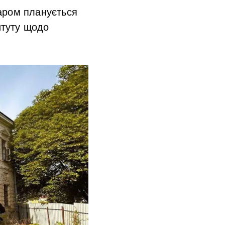
баром планується
итуту щодо