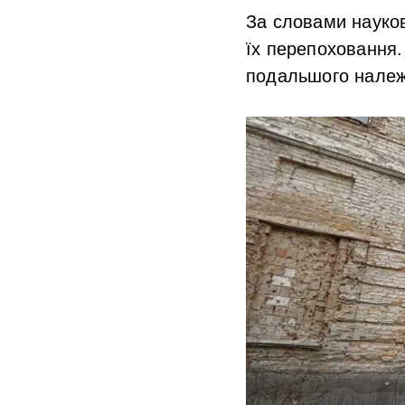
За словами науковц
їх перепоховання.
подальшого належн