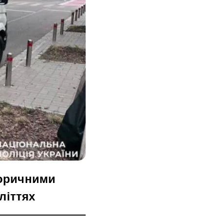
торичними
іттях​