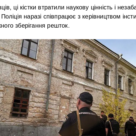
ів, ці кістки втратили наукову цінність і неза
 Поліція наразі співпрацює з керівництвом інст
ого зберігання решток.​