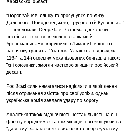
Харківської області.
“Ворог зайняв Іллінку та просунувся поблизу
Дальнього, Новодонецького, Трудового й Куп’янська,”
— повідомляє DeepState. Зокрема, дві колони
російської техніки, включно з танками й
бронемашинами, вирушили з Лиману Першого в
напрямку траси на Сватове. Українські підрозділи
116-ї та 14-ї окремих механізованих бригад, а також
їхні союзники, змогли частково знищити російський
десант.
Російські сили намагалися надіслати підкріплення
після отримання звісток про свої успіхи, однак
українська армія завдала удару по ворогу.
Аналітики також відзначають нестабільність на лінії
фронту впродовж останніх місяців, наголошуючи на
“дивному” характері лісових боїв та незрозумілому