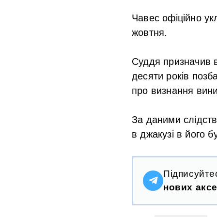
Чавес офіційно ук
жовтня.
Суддя призначив в
десяти років позб
про визнання вини
За даними слідства
в джакузі в його 
Підписуйте
нових аксе