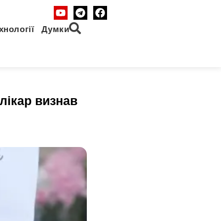
хнології
Думки
лікар визнав