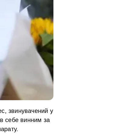
ес, звинувачений у
ав себе винним за
арату.