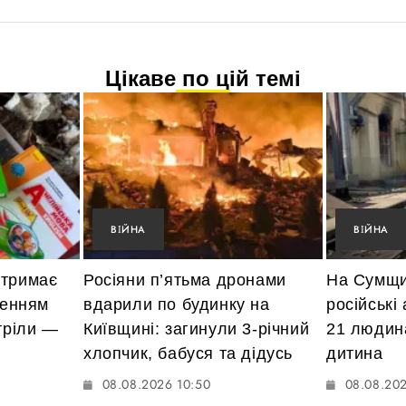
Цікаве по цій темі
ВІЙНА
ВІЙНА
отримає
Росіяни п’ятьма дронами
На Сумщи
ненням
вдарили по будинку на
російські
тріли —
Київщині: загинули 3-річний
21 людин
хлопчик, бабуся та дідусь
дитина
08.08.2026 10:50
08.08.202