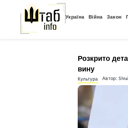
Україна
Війна
Закон
Розкрито дета
вину
Sht
Автор:
Культура