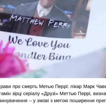
прави про смерть Метью Перрі: лікар Марк Чав
тамін зірці серіалу «Друзі» Меттью Перрі, визн
винувачення – у змові з метою поширення преп