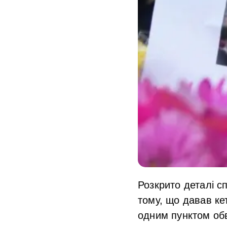
Розкрито деталі с
тому, що давав ке
одним пунктом об