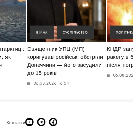
ВІЙНА
СУСПІЛЬСТВО
ПОЛІТИК
тарктиці:
Священник УПЦ (МП)
КНДР зап
, як
коригував російські обстріли
ракету в 
»
Донеччини — його засудили
після пог
до 15 років
06.08.202
06.08.2026 16:54
Контакти