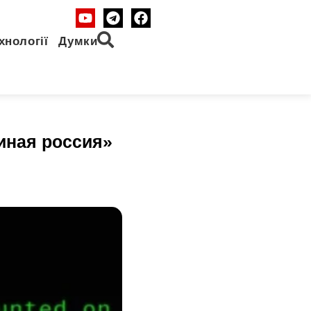
хнології
Думки
иная россия»