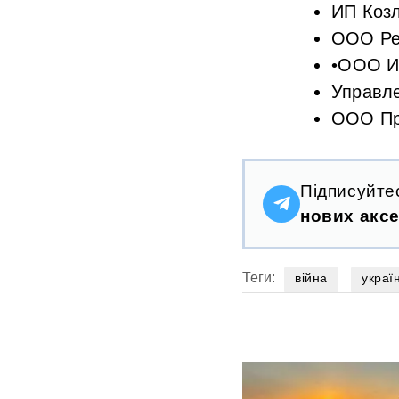
ИП Козл
ООО Ре
•⁠ООО 
Управл
ООО Пр
Підписуйте
нових аксе
Теги:
війна
украї