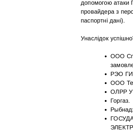
допомогою атаки Г
провайдера з пер
паспортні дані).
Унаслідок успішно
ООО Спе
замовл
РЭО ГИ
ООО Те
⁠ОЛРР 
Горгаз.
⁠Рыбнад
⁠ГОСУ
ЭЛЕКТ