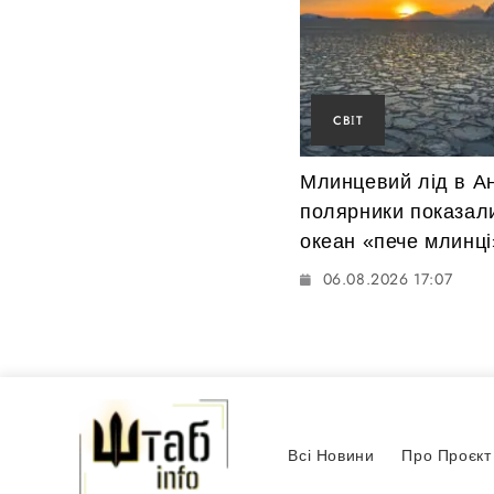
СВІТ
Млинцевий лід в Ан
полярники показали
океан «пече млинці
06.08.2026 17:07
Всі Новини
Про Проєкт