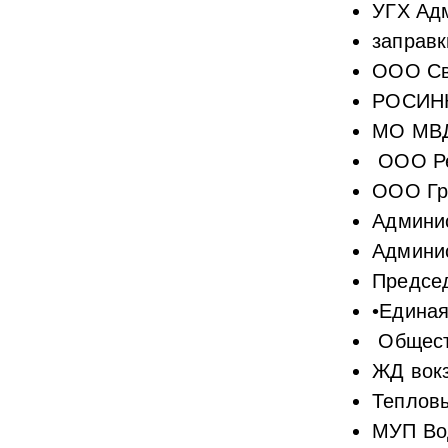
⁠УГХ Ад
заправк
⁠ООО С
⁠РОСИН
⁠МО МВД
ООО Ре
⁠ООО Гр
⁠Админи
Админис
Председ
•Единая
⁠Общес
⁠ЖД вок
Тепловы
МУП Во