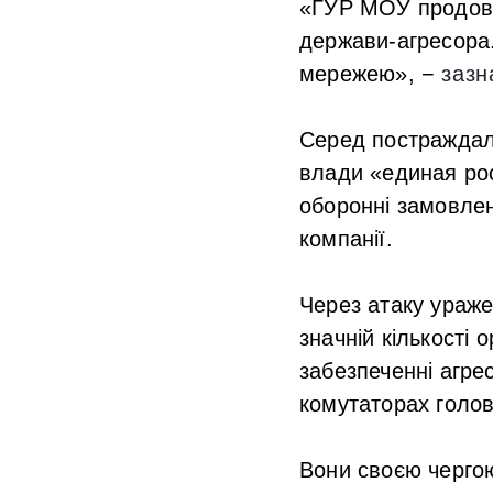
«ГУР МОУ продовж
держави-агресора. 
мережею», −
зазн
Серед постраждали
влади «единая рос
оборонні замовленн
компанії.
Через атаку ураже
значній кількості 
забезпеченні агрес
комутаторах голов
Вони своєю чергою