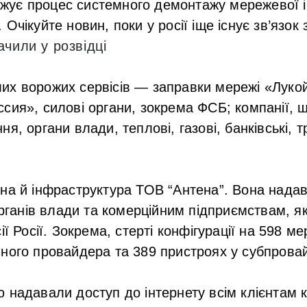
ує процес системного демонтажу мережевої 
Очікуйте новин, поки у росії іще існує зв’язок 
ачили у розвідці
х ворожих сервісів — заправки мережі «Лукой
сия», силові органи, зокрема ФСБ; компанії, 
я, органи влади, теплові, газові, банківські, 
на й інфраструктура ТОВ “Антена”. Вона нада
органів влади та комерційним підприємствам, як
ії Росії. Зокрема, стерті конфігурації на 598 м
ного провайдера та 389 пристроях у субпрова
 надавали доступ до інтернету всім клієнтам к