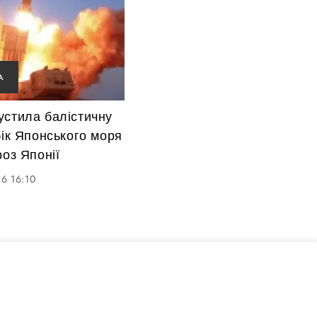
А
устила балістичну
бік Японського моря
роз Японії
6 16:10