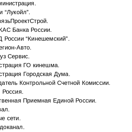
министрация.
и “Лукойл”.
вязьПроектСтрой.
КАС Банка России.
 России “Кинешемский”.
гион-Авто.
уз Сервис.
страция ГО кинешма.
трация Городская Дума.
атель Контрольной Счетной Комиссии.
 Россия.
твенная Приемная Единой России.
зал.
е сети.
доканал.