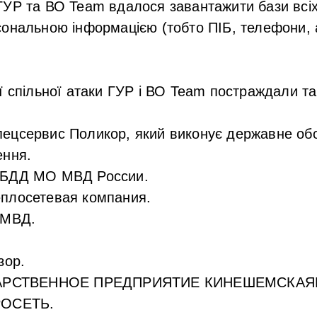
УР та ВО Team вдалося завантажити бази всіх 
сональною інформацією (тобто ПІБ, телефони, 
ї спільної атаки ГУР і ВО Team постраждали так
цсервис Поликор, який виконує державне об
ення.
БДД МО МВД России.
плосетевая компания.
УМВД.
зор.
ДАРСТВЕННОЕ ПРЕДПРИЯТИЕ КИНЕШЕМСКА
РОСЕТЬ.