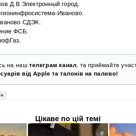
ов Д.В Электронный город.
гионинфросистема-Иваново.
Иваново СДЭК.
ение ФСБ.
офГаз.
сь на наш
телеграм канал
, та приймайте участ
суарів від Apple та талонів на паливо!
на
Цікаве по цій темі