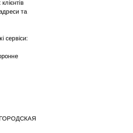
клієнтів
адреси та
і сервіси:
оронне
ЯГОРОДСКАЯ