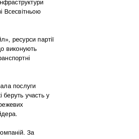
інфраструктури
зі Всесвітньою
л», ресурси партії
що виконують
транспортні
вала послуги
і беруть участь у
ережевих
йдера.
омпаній. За