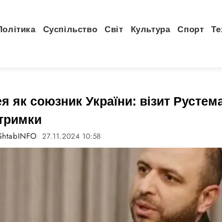
Політика
Суспільство
Світ
Культура
Спорт
Те
я як союзник України: візит Русте
дтримки
ShtabINFO
27.11.2024 10:58