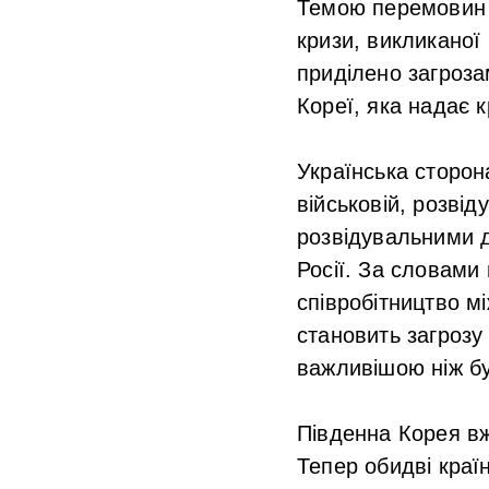
Темою перемовин 
кризи, викликаної 
приділено загроза
Кореї, яка надає 
Українська сторон
військовій, розвід
розвідувальними д
Росії. За словами
співробітництво м
становить загрозу 
важливішою ніж бу
Південна Корея вж
Тепер обидві кра