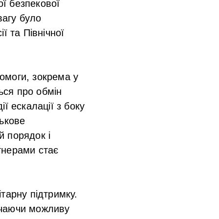
ї безпекової
вагу було
ї та Північної
омоги, зокрема у
ься про обмін
ї ескалації з боку
ськове
й порядок і
ртнерами стає
тарну підтримку.
ючаючи можливу