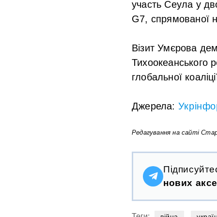
участь Сеула у дв
G7, спрямованої н
Візит Умєрова дем
Тихоокеанського р
глобальної коаліц
Джерела:
Укрінф
Редагування на сайті Стар
Підписуйте
нових аксе
Теги:
війна
украї