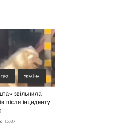
СТВО
УКРАЇНА
шта» звільнила
ів після інциденту
ю
6 15:07