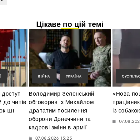
Цікаве по цій темі
Ї
ВІЙНА
УКРАЇНА
СУСПІЛЬ
 доступ
Володимир Зеленський
«Нова по
й до чипів
обговорив із Михайлом
працівник
ток ШІ
Драпатим посилення
із собако
оборони Донеччини та
07.08.202
кадрові зміни в армії
07.08.2026 15:25