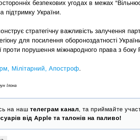
осторонніх безпекових угодах в межах “Вільнюс
а підтримку України.
онструє стратегічну важливість залучення партн
егіону для посилення обороноздатності Украї
ії проти порушення міжнародного права з боку Р
орм
,
Мілітарний
,
Апостроф
.
ун Ілона
сь на наш
телеграм канал
, та приймайте участ
суарів від Apple та талонів на паливо!
на