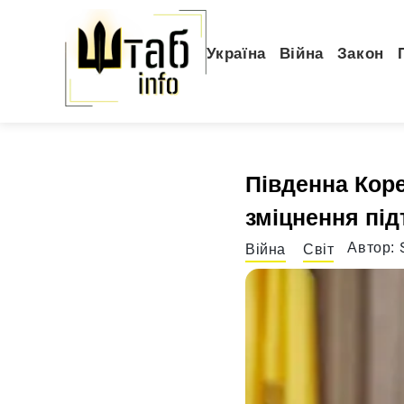
Україна
Війна
Закон
Південна Коре
зміцнення пі
Автор:
Війна
Світ