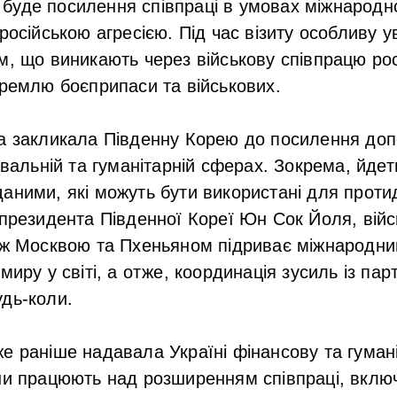
буде посилення співпраці в умовах міжнародно
російською агресією. Під час візиту особливу у
м, що виникають через військову співпрацю росі
кремлю боєприпаси та військових.
а закликала Південну Корею до посилення доп
увальній та гуманітарній сферах. Зокрема, йдет
аними, які можуть бути використані для протиді
 президента Південної Кореї Юн Сок Йоля, вій
іж Москвою та Пхеньяном підриває міжнародни
миру у світі, а отже, координація зусиль із па
дь-коли.
е раніше надавала Україні фінансову та гумані
їни працюють над розширенням співпраці, вкл