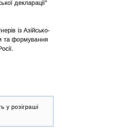
ької декларації”
ерів із Азійсько-
ни та формування
осії.
ь у розіграші