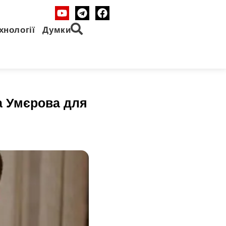
хнології
Думки
ма Умєрова для