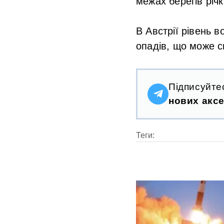
межах берегів річк
В Австрії рівень в
опадів, що може с
Підписуйте
нових аксе
Теги: