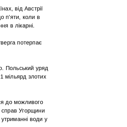
нах, від Австрії
о п’яти, коли в
ня в лікарні.
етверга потерпає
о. Польський уряд
 1 мільярд злотих
ся до можливого
х справ Угорщини
 утриманні води у