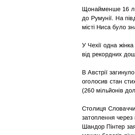
Щонайменше 16 люд
до Румунії. На пів
місті Ниса було зн
У Чехії одна жінка
від рекордних дощ
В Австрії загинул
оголосив стан сти
(260 мільйонів дол
Столиця Словаччи
затоплення через 
Шандор Пінтер зая