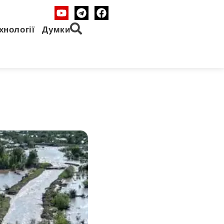
хнології
Думки