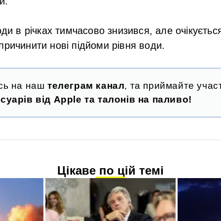
и.
оди в річках тимчасово знизився, але очікуєтьс
причинити нові підйоми рівня води.
сь на наш
телеграм канал
, та приймайте участ
суарів від Apple та талонів на паливо!
Цікаве по цій темі