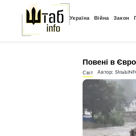
Україна
Війна
Закон
Повені в Євро
ShtabIN
Автор:
Світ