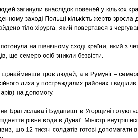
ей загинули внаслідок повеней у кількох краї
денному заході Польщі кількість жертв зросла д
айдено тіло хірурга, який повертався з чергуван
 потонула на північному сході країни, який з ч
ів, ще семеро осіб зникли безвісти.
о щонайменше троє людей, а в Румунії – семер
хійного лиха у постраждалих районах і виділив
арів) на допомогу.
ни Братислава і Будапешт в Угорщині готують
підняття рівня води в Дунаї. Міністр внутрішні
вив, що 12 тисяч солдатів готові допомагати в