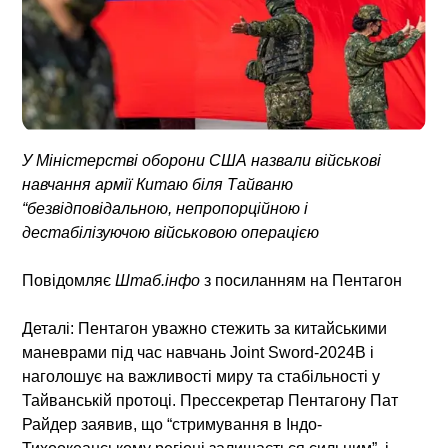
У Міністерстві оборони США назвали військові
навчання армії Китаю біля Тайваню
“безвідповідальною, непропорційною і
дестабілізуючою військовою операцією
Повідомляє
Штаб.інфо
з посиланням на Пентагон
Деталі:
Пентагон уважно стежить за китайськими
маневрами під час навчань
Joint Sword-2024B
і
наголошує на важливості миру та стабільності у
Тайванській протоці. Прессекретар Пентагону Пат
Райдер заявив, що “стримування в Індо-