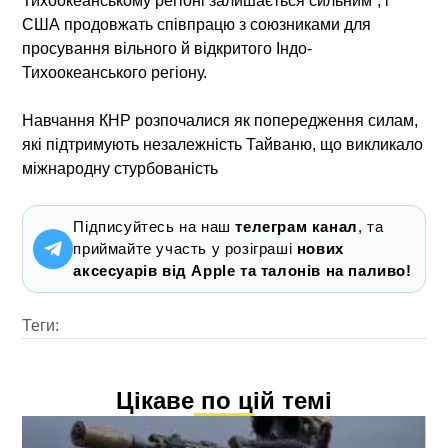
Тихоокеанському регіоні залишається сильним”, і
США продовжать співпрацю з союзниками для
просування вільного й відкритого Індо-
Тихоокеанського регіону.
Навчання КНР розпочалися як попередження силам,
які підтримують незалежність Тайваню, що викликало
міжнародну стурбованість
Підписуйтесь на наш
телеграм канал
, та
приймайте участь у розіграші
нових
аксесуарів від Apple та талонів на паливо!
Теги:
Цікаве по цій темі