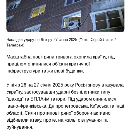
Наслідки удару по Дніпру 27 січня 2025 (Фото: Сергій Лисак /
Телеграм)
Масштабна повітряна тривога охопила країну, під
прицілом опинилися об’єкти критичної
інфраструктури та житлові будинки.
У ніч з 26 на 27 січня 2025 року Росія знову атакувала
Україну, застосувавши ударні безпілотники типу
“шахед” та БПЛА-імітатори. Під ударом опинилися
Івано-Франківська, Дніпропетровська, Київська та інші
області. Сили протиповітряної оборони активно
відбивали атаку, проте, на жаль, є влучання та
руйнування.