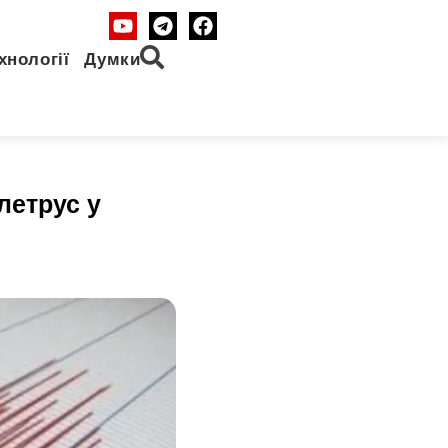
хнології
Думки
летрус у