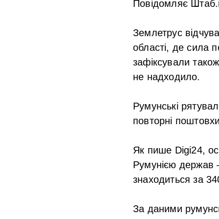
Повідомляє Штаб.
Землетрус відчував
області, де сила 
зафіксували тако
не надходило.
Румунські рятувал
повторні поштовхи
Як пише Digi24, ос
Румунією держав –
знаходиться за 340
За даними румунсь