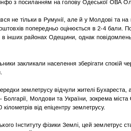
інфо з посиланням на голову Одеської ОВА Ол
ся не тільки в Румунії, але й у Молдові та на 
поштовхів попередньо оцінюється в 2-4 бали. 
ж в інших районах Одещини, однак повідомлен
ьники закликали населення зберігати спокій ч
.
ередки землетрусу відчули жителі Бухареста, а 
 Болгарії, Молдови та України, зокрема міста
 кілометрів від епіцентру землетрусу.
кого Інституту фізики Землі, цей землетрус с