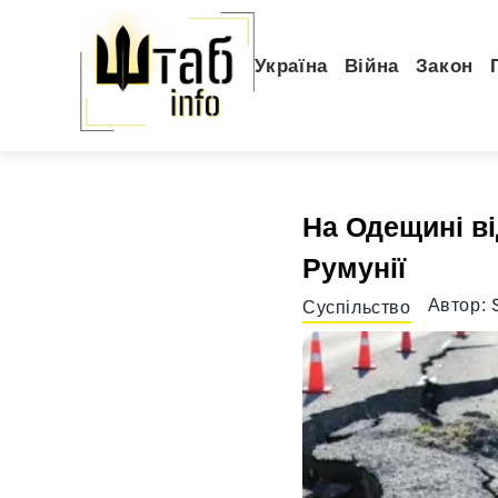
Україна
Війна
Закон
На Одещині ві
Румунії
Автор:
Суспільство