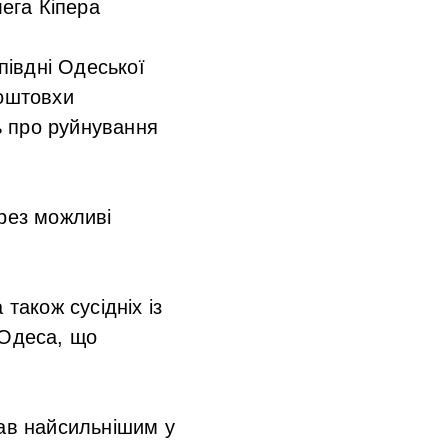
ега Кіпера
півдні Одеської
Поштовхи
ь про руйнування
ерез можливі
також сусідніх із
 Одеса, що
тав найсильнішим у