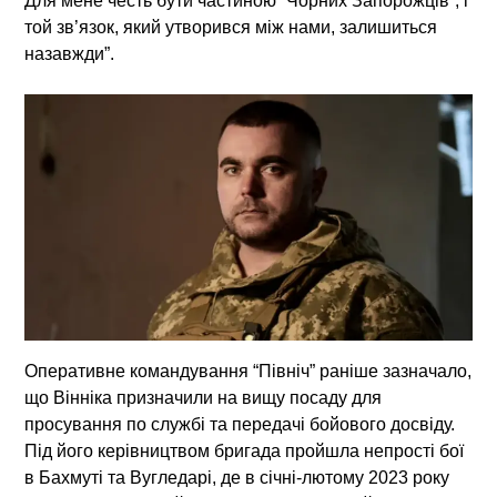
Для мене честь бути частиною “Чорних Запорожців”, і
той зв’язок, який утворився між нами, залишиться
назавжди”.
Оперативне командування “Північ” раніше зазначало,
що Вінніка призначили на вищу посаду для
просування по службі та передачі бойового досвіду.
Під його керівництвом бригада пройшла непрості бої
в Бахмуті та Вугледарі, де в січні-лютому 2023 року