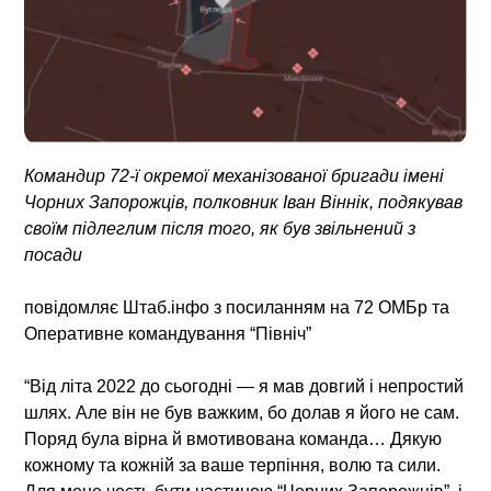
Командир 72-ї окремої механізованої бригади імені
Чорних Запорожців, полковник Іван Віннік, подякував
своїм підлеглим після того, як був звільнений з
посади
повідомляє Штаб.інфо з посиланням на 72 ОМБр та
Оперативне командування “Північ”
“Від літа 2022 до сьогодні — я мав довгий і непростий
шлях. Але він не був важким, бо долав я його не сам.
Поряд була вірна й вмотивована команда… Дякую
кожному та кожній за ваше терпіння, волю та сили.