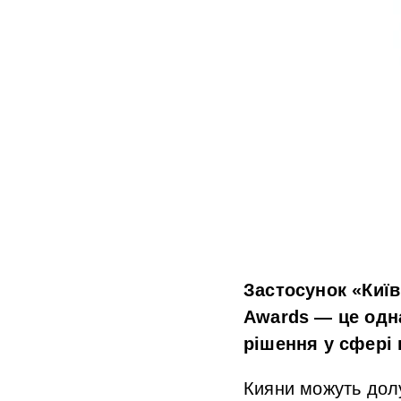
Застосунок «Киї
Awards — це одна
рішення у сфері
К
ияни можуть дол