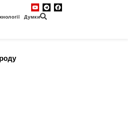
хнології
Думки
ороду