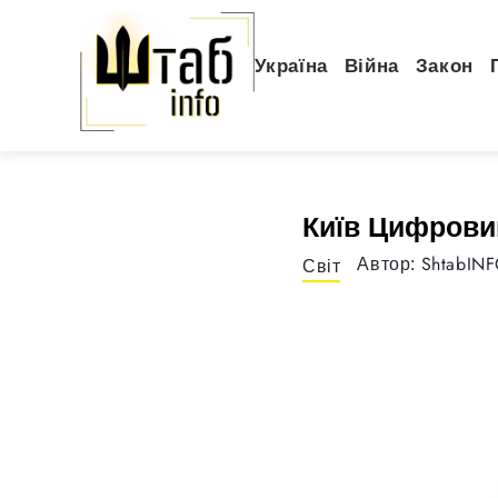
Україна
Війна
Закон
Київ Цифрови
ShtabIN
Автор:
Світ