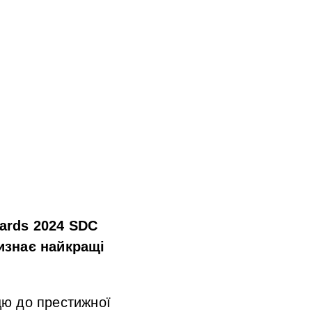
ards 2024
SDC
визнає найкращі
цю до престижної