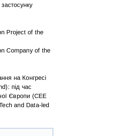
 застосунку
n Project of the
ion Company of the
ння на Конгресі
d): під час
дної Європи (CEE
 Tech and Data-led