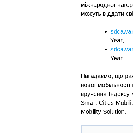
міжнародної нагор
можуть віддати св
sdcawar
Year,
sdcawar
Year.
Нагадаємо, що ра
нової мобільності 
вручення Індексу 
Smart Cities Mobil
Mobility Solution.