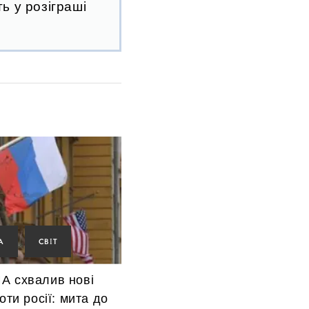
ь у розіграші
А
СВІТ
А схвалив нові
оти росії: мита до