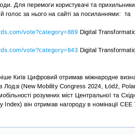
оди. Для перемоги користувачі та прихильники
ій голос за нього на сайті за посиланнями: та
ds.com/vote?category=889
Digital Transformatio
ds.com/vote?category=843
Digital Transformat
ніше Київ Цифровий отримав міжнародне визна
в Лодзі (New Mobility Congress 2024, Łódź, Polan
мобільності розумних міст Центральної та Схі
ity Index) він отримав нагороду в номінації CEE