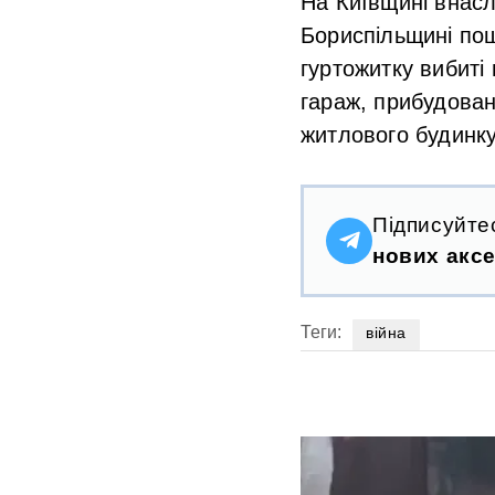
На Київщині внасл
Бориспільщині по
гуртожитку вибиті 
гараж, прибудова
житлового будинку
Підписуйте
нових аксе
Теги:
війна