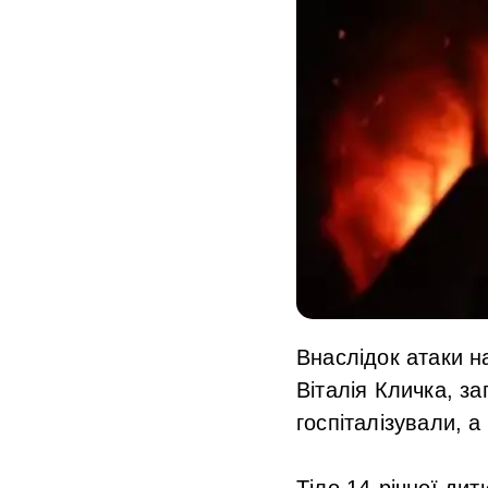
Внаслідок атаки н
Віталія Кличка,
за
госпіталізували, 
Тіло 14-річної дит