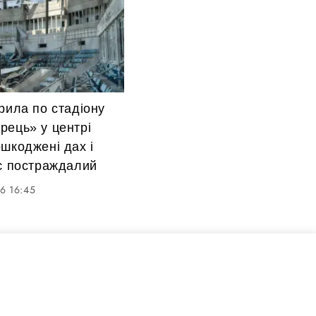
рила по стадіону
рець» у центрі
шкоджені дах і
 є постраждалий
6 16:45