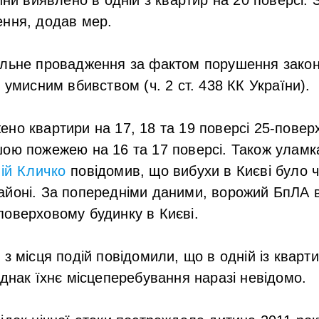
ення, додав мер.
льне провадження за фактом порушення законі
 умисним вбивством (ч. 2 ст. 438 КК України).
но квартири на 17, 18 та 19 поверсі 25-повер
шою пожежею на 16 та 17 поверсі
. Також улам
лій Кличко
повідомив, що вибухи в Києві було 
айоні.
За попередніми даними, ворожий БпЛА 
поверховому будинку в Києві.
 з місця подій повідомили, що в одній із квар
однак їхнє місцеперебування наразі невідомо.