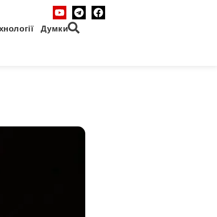
хнології
Думки