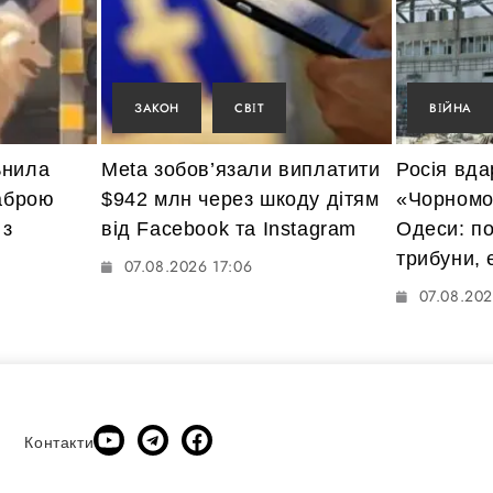
ЗАКОН
СВІТ
ВІЙНА
ьнила
Meta зобов’язали виплатити
Росія вда
ваброю
$942 млн через шкоду дітям
«Чорномо
 з
від Facebook та Instagram
Одеси: по
трибуни,
07.08.2026 17:06
07.08.202
Контакти