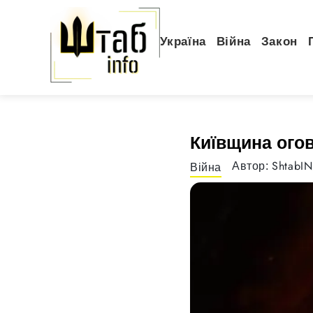
Україна
Війна
Закон
Київщина огов
ShtabI
Автор:
Війна