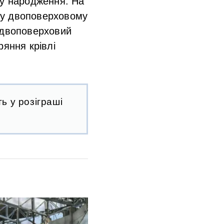
ку народження. На
, у двоповерховому
я двоповерховий
ряння крівлі
ь у розіграші