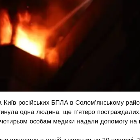
а Київ російських БПЛА в Соломʼянському райо
гинула одна людина
, ще п’ятеро постраждалих.
а чотирьом особам медики надали допомогу на м
ини виявлено в одній з квартир на 20 поверсі. 