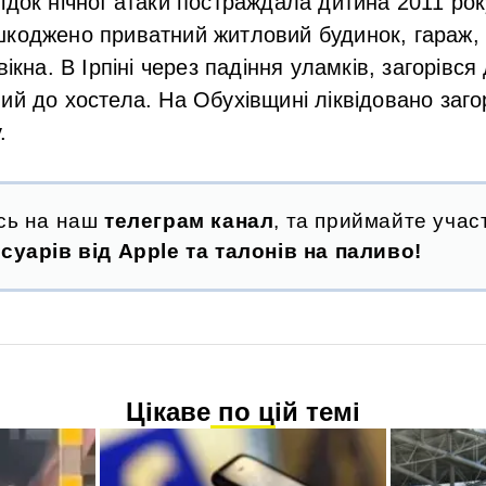
ідок нічної атаки постраждала дитина 2011 ро
шкоджено приватний житловий будинок
, гараж
вікна.
В Ірпіні
через падіння уламків, загорівс
ний до хостела.
На Обухівщині
ліквідовано заго
.
сь на наш
телеграм канал
, та приймайте участ
суарів від Apple та талонів на паливо!
Цікаве по цій темі