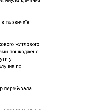
в та звичаїв
хового житлового
ками пошкоджено
чути
у
влучив по
тир перебувала