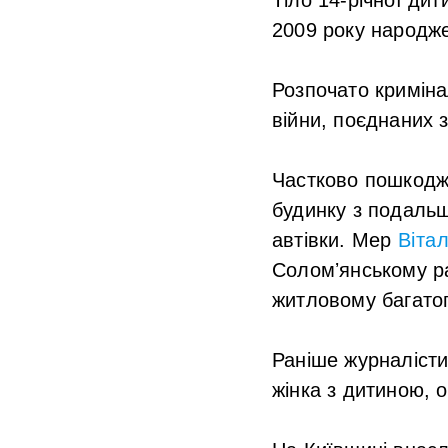
2009 року народж
Розпочато криміна
війни, поєднаних з
Частково пошкодже
будинку з подаль
автівки. Мер
Віта
Соломʼянському р
житловому багато
Раніше журналісти
жінка з дитиною, 