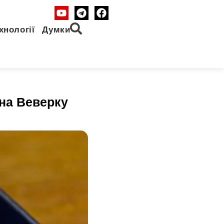
хнології
Думки
на Веверку