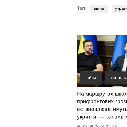
Теги:
війна
украї
ВІЙНА
СУСПІЛЬ
На маршрутах школ
прифронтових гро
встановлюватимуть
укриття, — заявив м
07.08.2026 22:55