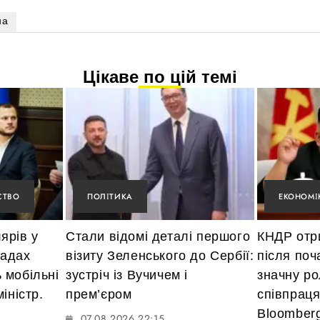
на
Цікаве по цій темі
СТВО
ПОЛІТИКА
ЕКОНОМІ
ярів у
Стали відомі деталі першого
КНДР отр
мадах
візиту Зеленського до Сербії:
після поч
 мобільні
зустріч із Вучичем і
значну ро
іністр.
прем’єром
співпраця
Bloomber
07.08.2026 22:15