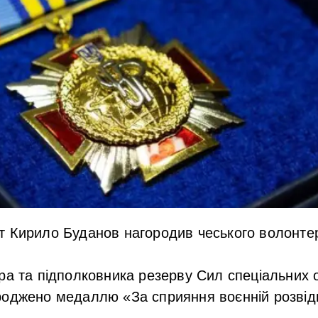
т Кирило Буданов нагородив чеського волонте
а та підполковника резерву Сил спеціальних о
оджено медаллю «За сприяння воєнній розвідці