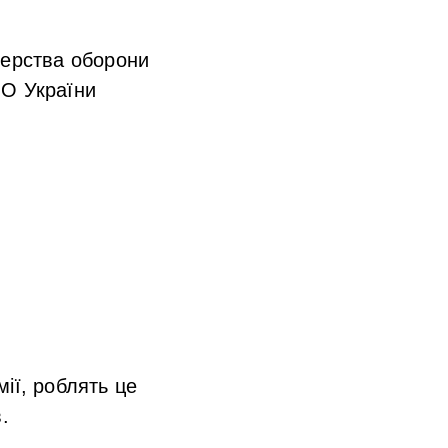
терства оборони
МО України
мії, роблять це
.