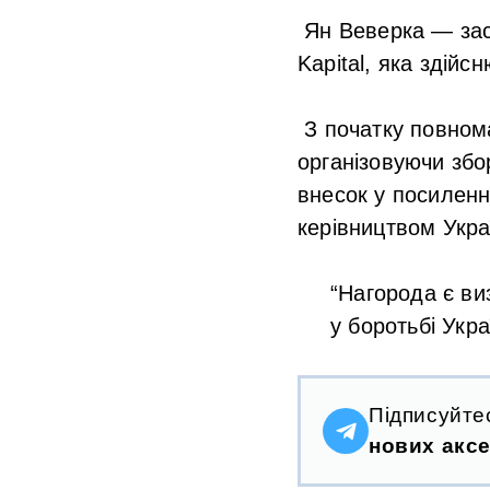
Ян Веверка ― засн
Kapital, яка здійсн
З початку повнома
організовуючи збо
внесок у посиленн
керівництвом Укра
“Нагорода є ви
у боротьбі Укра
Підписуйте
нових аксе