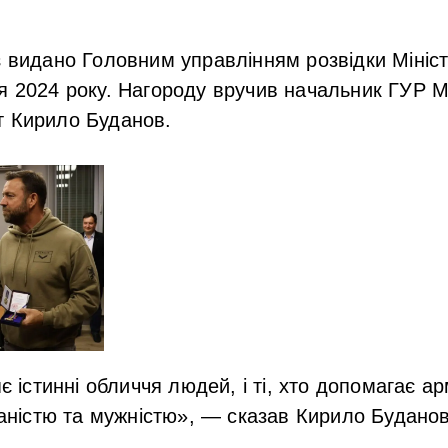
 видано Головним управлінням розвідки Мініс
я 2024 року. Нагороду вручив начальник ГУР 
т Кирило Буданов.
 істинні обличчя людей, і ті, хто допомагає ар
аністю та мужністю», ― сказав Кирило Буданов