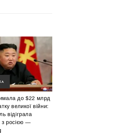
КА
имала до $22 млрд
атку великої війни:
ль відіграла
 з росією —
g