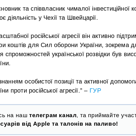
овник та співвласник чималої інвестиційної к
ює діяльність у Чехії та Швейцарії.
сштабної російської агресії він активно підтри
ри коштів для Сил оборони України, зокрема 
я спроможностей української розвідки був вис
їни.
знанням особистої позиції та активної допомо
їни проти російської агресії.” –
ГУР
сь на наш
телеграм канал
, та приймайте участ
суарів від Apple та талонів на паливо!