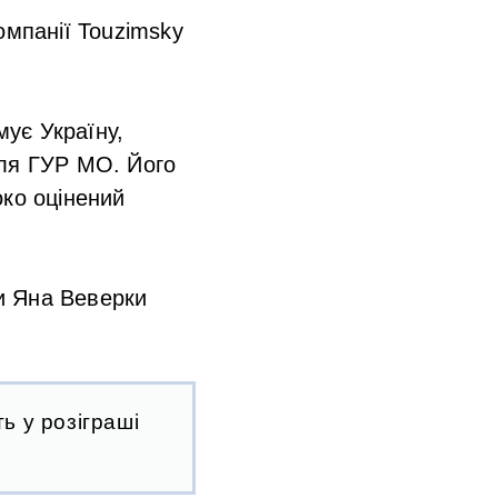
омпанії Touzimsky
мує Україну,
для ГУР МО. Його
око оцінений
ги Яна Веверки
ь у розіграші