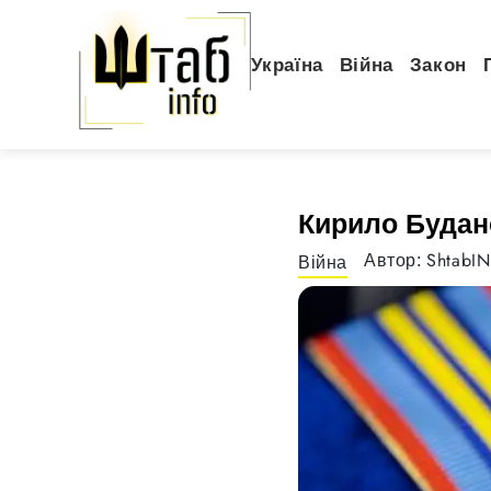
Україна
Війна
Закон
Кирило Будан
ShtabI
Автор:
Війна