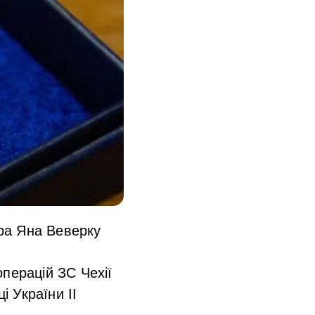
ра Яна Веверку
перацій ЗС Чехії
 України ІІ