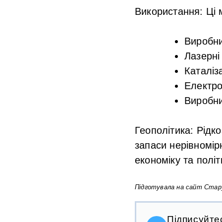
Використання
: Ці
Виробни
Лазерні
Каталіз
Електро
Виробни
Геополітика
: Рідк
запаси нерівномір
економіку та політ
Підготувала на сайт Стар
Підписуйте