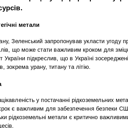
урсів.
тегічні метали
ану, Зеленський запропонував укласти угоду про
алів, що може стати важливим кроком для зміц
т України підкреслив, що в Україні зосереджен
, зокрема урану, титану та літію.
а
цікавленість у постачанні рідкоземельних метал
крок є важливим для забезпечення безпеки СШ
льки рідкоземельні метали є критично важливим
есів.