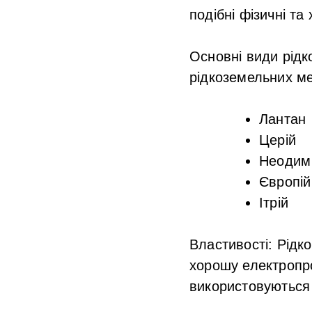
подібні фізичні та 
Основні види рідк
рідкоземельних ме
Лантан
Церій
Неодим
Європій
Ітрій
Властивості
: Рідк
хорошу електропро
використовуються