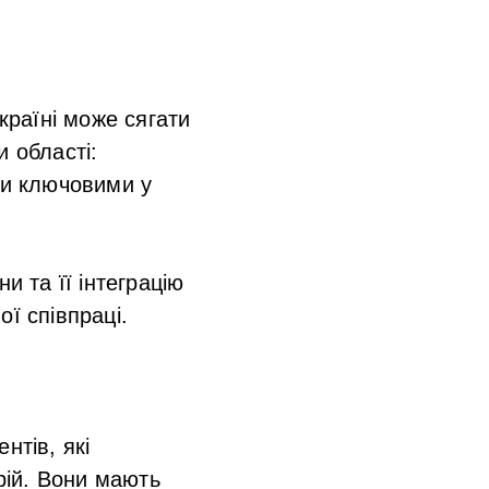
країні може сягати
и області:
ти ключовими у
и та її інтеграцію
ї співпраці.
нтів, які
трій. Вони мають