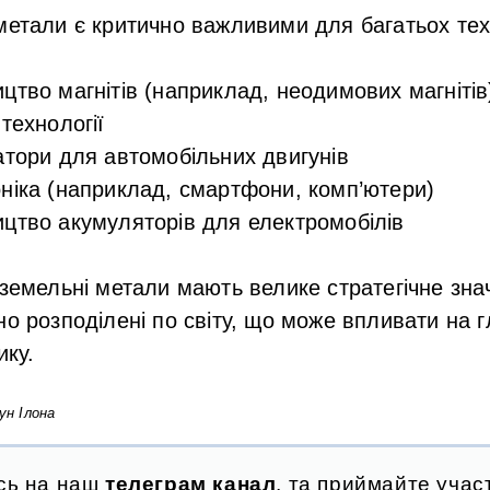
 метали є критично важливими для багатьох тех
цтво магнітів (наприклад, неодимових магнітів
 технології
атори для автомобільних двигунів
ніка (наприклад, смартфони, комп’ютери)
цтво акумуляторів для електромобілів
оземельні метали мають велике стратегічне знач
но розподілені по світу, що може впливати на 
ику.
ун Ілона
сь на наш
телеграм канал
, та приймайте участ