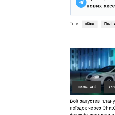
нових аксе
Теги:
війна
Політ
ТЕХНОЛОГІЇ
УКР
Bolt запустив план
поїздок через Chat