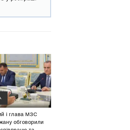
А
ий і глава МЗС
жану обговорили