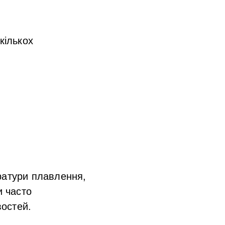
 кількох
ратури плавлення,
и часто
остей.