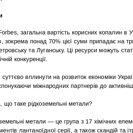
и
Forbes, загальна вартість корисних копалин в У
в, зокрема понад 70% цієї суми припадає на тр
етровську та Луганську. Ці ресурси можуть ста
чній конкуренції.
 суттєво вплинути на розвиток економіки Україн
 спонукаючи міжнародних партнерів до активнішо
дає, що таке рідкоземельні метали?
оземельні метали — це група з 17 хімічних елеме
нтів лантаноїдної серії, а також скандій та і