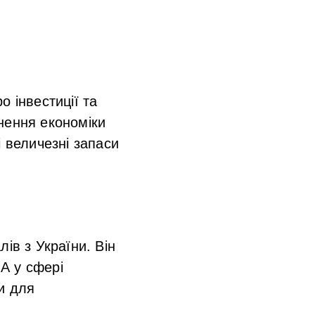
 інвестиції та
нення економіки
і величезні запаси
ів з України. Він
А у сфері
и для