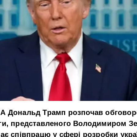
А Дональд Трамп розпочав обговоре
ги, представленого Володимиром З
ає співпрацю у сфері розробки укра