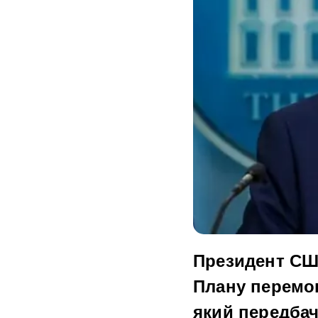
Президент СШ
Плану перемо
який передбач