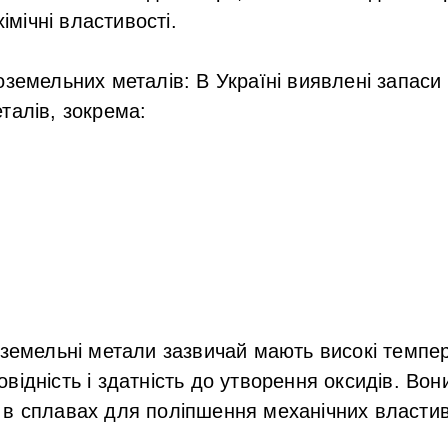
хімічні властивості.
оземельних металів
: В Україні виявлені запаси
талів, зокрема:
оземельні метали зазвичай мають високі темпе
відність і здатність до утворення оксидів. Вон
 в сплавах для поліпшення механічних властив