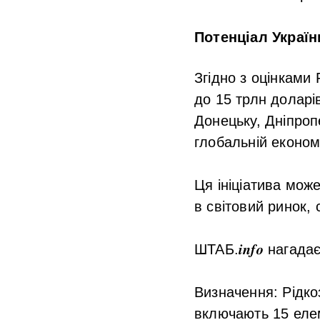
Потенціал Україн
Згідно з оцінками 
до 15 трлн доларі
Донецьку, Дніпроп
глобальній економі
Ця ініціатива може
в світовий ринок,
ШТАБ.𝒊𝒏𝒇𝒐 нага
Визначення
: Рідк
включають 15 елеме