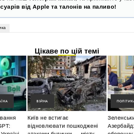
суарів від Apple та талонів на паливо!
ика
Цікаве по цій темі
АЇНА
ВІЙНА
ПОЛІТИК
ування
Київ не встигає
Зеленськ
GPT:
відновлювати пошкоджені
Азербайд