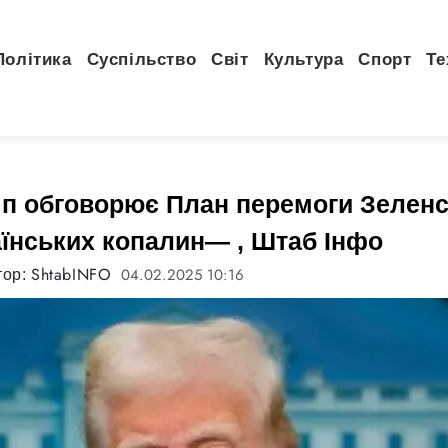
Політика
Суспільство
Світ
Культура
Спорт
Те
п обговорює План перемоги Зелен
аїнських копалин— , Штаб Інфо
ShtabINFO
04.02.2025 10:16
тор: