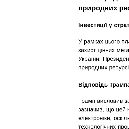
природних рес
Інвестиції у стра
У рамках цього пл
захист цінних мет
України. Президен
природних ресурсів
Відповідь Трамп
Трамп висловив за
зазначив, що цей 
електроніки, оскі
технологічних проц