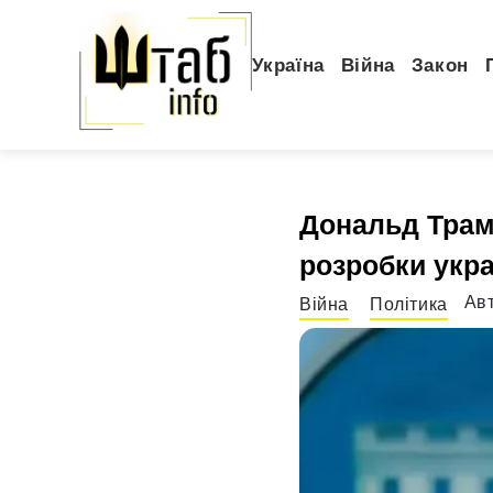
Україна
Війна
Закон
Дональд Трам
розробки укр
Ав
Війна
Політика