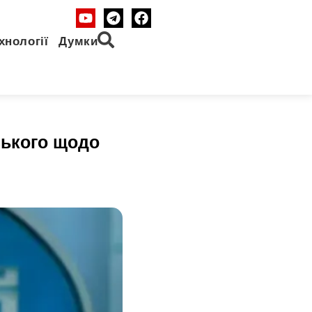
хнології
Думки
ського щодо