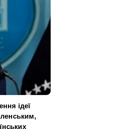
ння ідеї
еленським,
їнських