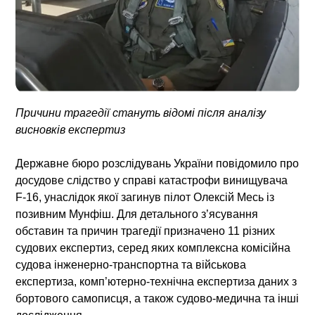
Причини трагедії стануть відомі після аналізу
висновків експертиз
Державне бюро розслідувань України повідомило про
досудове слідство у справі катастрофи винищувача
F-16, унаслідок якої загинув пілот Олексій Месь із
позивним Мунфіш. Для детального з’ясування
обставин та причин трагедії призначено 11 різних
судових експертиз, серед яких комплексна комісійна
судова інженерно-транспортна та військова
експертиза, комп’ютерно-технічна експертиза даних з
бортового самописця, а також судово-медична та інші