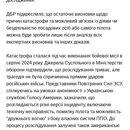
дослідження.
ДБР підкреслило, що остаточні висновки щодо
причин катастрофи та можливий зв’язок із діями чи
бездіяльністю посадових осіб або самого пілота
можна буде зробити лише після аналізу всіх
експертних висновків та інших доказів.
Катастрофа сталася під час виконання бойової місії в
серпні 2024 року. Джерела Суспільного в Міністерстві
оборони підтвердили, що розслідування триває, але
трагедія не була спричинена прямим ударом
російських військ. Представники Повітряних Сил ЗСУ,
спілкуючись на умовах анонімності з Українською
службою Голосу Америки, зазначили, що
розглядаються різні версії інциденту, включаючи
технічну несправність, помилку пілота та можливість
“дружнього вогню” з боку власних систем ППО. До
процесу розслідування залучені також американські