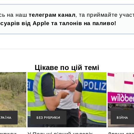
сь на наш
телеграм канал
, та приймайте участ
суарів від Apple та талонів на паливо!
Цікаве по цій темі
КРАЇНА
БЕЗ РУБРИКИ
ВІЙНА