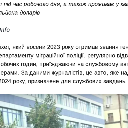
л під час робочого дня, а також проживає у к
льйона доларів
Info
хет, який восени 2023 року отримав звання ген
епартаменту міграційної поліції, регулярно від
робочих годин, приїжджаючи на службовому авт
рами. За даними журналістів, це авто, яке на
2024 року, призначене для службових завдань.