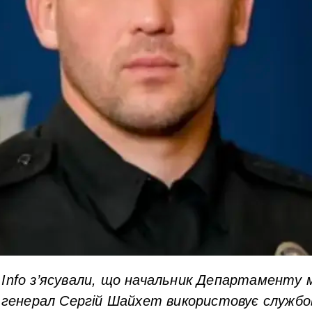
Info з’ясували, що начальник Департаменту міг
ни генерал Сергій Шайхет використовує служб