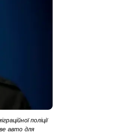
раційної поліції
ове авто для