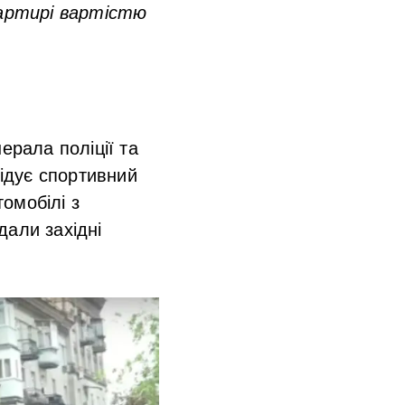
вартирі вартістю
ерала поліції та
відує спортивний
омобілі з
дали західні