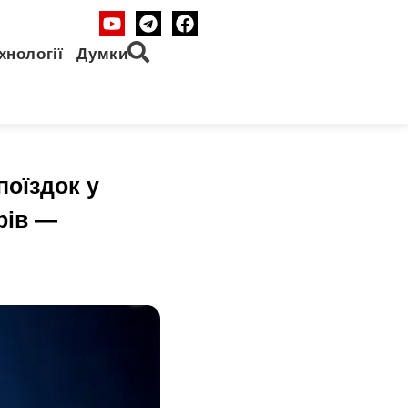
хнології
Думки
поїздок у
рів —