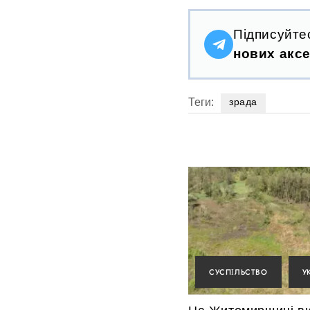
Підписуйте
нових аксе
Теги:
зрада
СУСПІЛЬСТВО
У