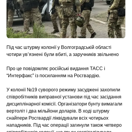
Під час штурму колонії у Волгоградській області
чотири ув’язнені були вбиті, а заручників звільнено
Про це повідомляє російські видання ТАСС і
“Интерфакс” із посиланням на Росгвардію.
У колонії №19 суворого режиму засуджені захопили
співробітників виправної установи під час засідання
дисциплінарної комісії. Організатори бунту вимагали
вертоліт і два мільйони доларів. В ході штурму
снайпери Росгвардії ліквідували всіх чотирьох
нападників. Під час операції загинули також четверо