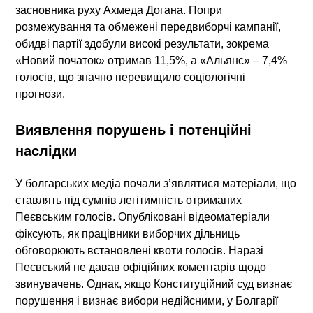
засновника руху Ахмеда Догана. Попри
розмежування та обмежені передвиборчі кампанії,
обидві партії здобули високі результати, зокрема
«Новий початок» отримав 11,5%, а «Альянс» – 7,4%
голосів, що значно перевищило соціологічні
прогнози.
Виявлення порушень і потенційні
наслідки
У болгарських медіа почали з’являтися матеріали, що
ставлять під сумнів легітимність отриманих
Пеєвським голосів. Опубліковані відеоматеріали
фіксують, як працівники виборчих дільниць
обговорюють встановлені квоти голосів. Наразі
Пеєвський не давав офіційних коментарів щодо
звинувачень. Однак, якщо Конституційний суд визнає
порушення і визнає вибори недійсними, у Болгарії