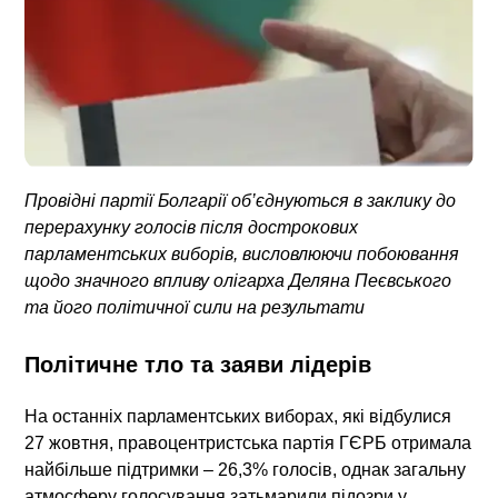
Провідні партії Болгарії об’єднуються в заклику до
перерахунку голосів після дострокових
парламентських виборів, висловлюючи побоювання
щодо значного впливу олігарха Деляна Пеєвського
та його політичної сили на результати
Політичне тло та заяви лідерів
На останніх парламентських виборах, які відбулися
27 жовтня, правоцентристська партія ГЄРБ отримала
найбільше підтримки – 26,3% голосів, однак загальну
атмосферу голосування затьмарили підозри у