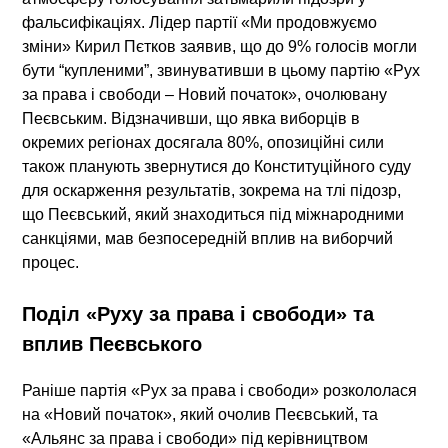
фальсифікаціях. Лідер партії «Ми продовжуємо
зміни» Кирил Пєтков заявив, що до 9% голосів могли
бути “купленими”, звинувативши в цьому партію «Рух
за права і свободи – Новий початок», очолювану
Пеєвським. Відзначивши, що явка виборців в
окремих регіонах досягала 80%, опозиційні сили
також планують звернутися до Конституційного суду
для оскарження результатів, зокрема на тлі підозр,
що Пеєвський, який знаходиться під міжнародними
санкціями, мав безпосередній вплив на виборчий
процес.
Поділ «Руху за права і свободи» та
вплив Пеєвського
Раніше партія «Рух за права і свободи» розкололася
на «Новий початок», який очолив Пеєвський, та
«Альянс за права і свободи» під керівництвом