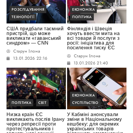
РОЗСЛІДУВАННЯ
ЕКОНОМІКА
ТЕХНОЛОГІЇ
ПОЛІТИКА
США придбали таємний
Фінляндія і Швеція
пристрій, що може
хочуть ввести мита на
викликати «гаванський
всі товари й послуги з
синдром» — CNN
росії: ініціатива для
посилення тиску ЄС
Старун Ілона
Старун Ілона
13.01.2026 22:16
13.01.2026 21:40
ЕКОНОМІКА
ПОЛІТИКА
СВІТ
СУСПІЛЬСТВО
Низка країн ЄС
У Кабміні анонсували
викликають послів Ірану
зміни в Національному
через репресії проти
кешбеку: для окремих
протестувальників і
українських товарів