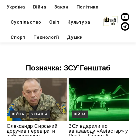
Україна
Війна
Закон
Політика
Суспільство
Світ
Культура
Спорт
Технології
Думки
Позначка:
ЗСУʼГенштаб
ВІЙНА
УКРАЇНА
ВІЙНА
Олександр Сирський
ЗСУ вдарили по
доручив перевірити
авіазаводу «Авіастар» у
забезпечення
Росії — Генштаб