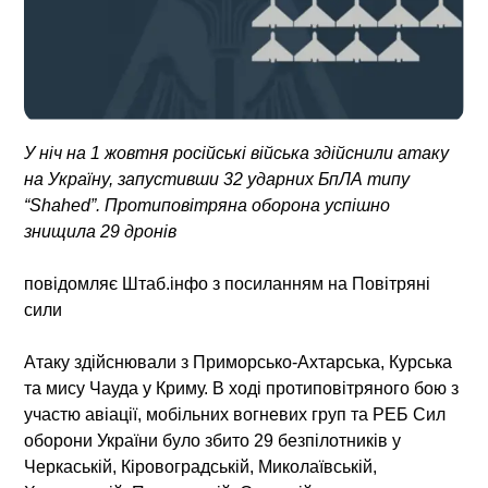
У ніч на 1 жовтня російські війська здійснили атаку
на Україну, запустивши 32 ударних БпЛА типу
“Shahed”. Протиповітряна оборона успішно
знищила 29 дронів
повідомляє Штаб.інфо з посиланням на Повітряні
сили
Атаку здійснювали з Приморсько-Ахтарська, Курська
та мису Чауда у Криму. В ході протиповітряного бою з
участю авіації, мобільних вогневих груп та РЕБ Сил
оборони України було збито 29 безпілотників у
Черкаській, Кіровоградській, Миколаївській,