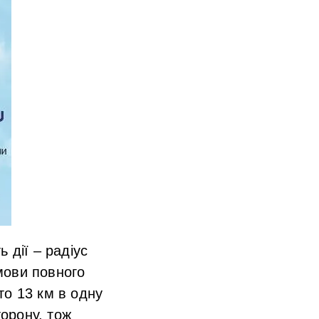
 дії – радіус
мови повного
то 13 км в одну
торону, тож