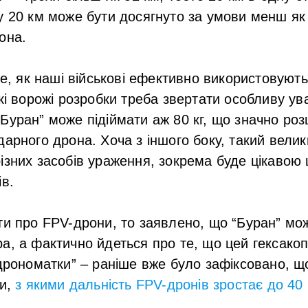
у 20 км може бути досягнуто за умови менш я
она.
те, як наші військові ефективно використовують
кі ворожі розробки треба звертати особливу ува
Буран” може підіймати аж 80 кг, що значно ро
дарного дрона. Хоча з іншого боку, такий вели
ізних засобів ураження, зокрема буде цікавою 
ів.
ти про FPV-дрони, то заявлено, що “Буран” мо
а, а фактично йдеться про те, що цей гексако
“дрономатки” – раніше вже було зафіксовано, 
ки,
з якими дальність FPV-дронів зростає до 40 