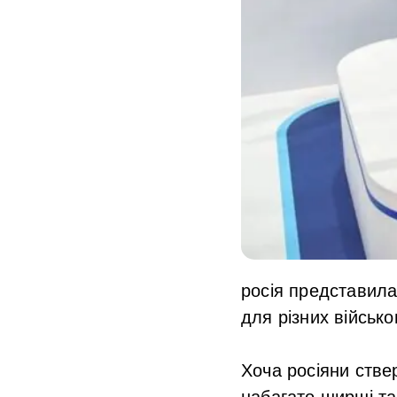
росія представила
для різних військо
Хоча росіяни стве
набагато ширші та