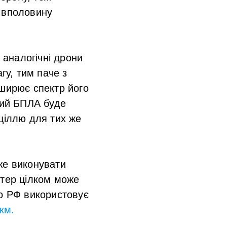
к вполовину
 аналогічні дрони
гу, тим паче з
зширює спектр його
кий БПЛА буде
ціллю для тих же
же виконувати
птер цілком може
що РФ використовує
км.