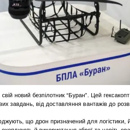
 свій новий безпілотник “Буран”. Цей гексакоп
вих завдань, від доставляння вантажів до розві
рджують, що дрон призначений для логістики, 
 охоплюють й використання зброї та навіть ев