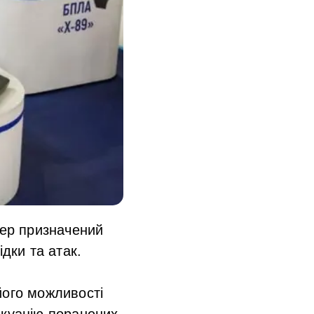
тер призначений
дки та атак.
його можливості
акуацію поранених.