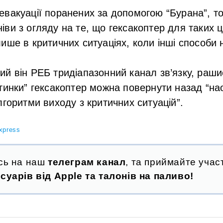
вакуації поранених за допомогою “Бурана”, то 
ви з огляду на те, що гексакоптер для таких 
ише в критичних ситуаціях, коли інші способи 
й він РЕБ тридіапазонний канал зв’язку, раши
тинки” гексакоптер можна повернути назад “наос
лгоритми виходу з критичних ситуацій”.
xpress
сь на наш
телеграм канал
, та приймайте участ
суарів від Apple та талонів на паливо!