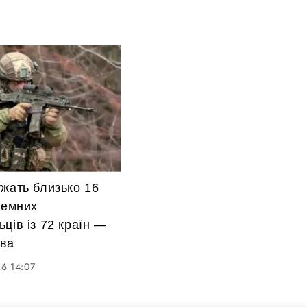
жать близько 16
земних
ців із 72 країн —
ва
6 14:07