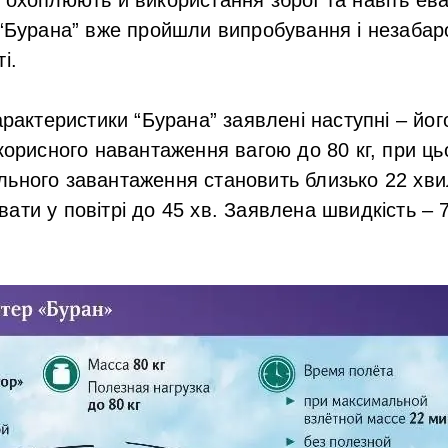
 “Бурана” вже пройшли випробування і незаба
і.
характеристики “Бурана” заявлені наступні – йо
 корисного навантаження вагою до 80 кг, при ц
ьного завантаження становить близько 22 хви
ати у повітрі до 45 хв. Заявлена швидкість – 7