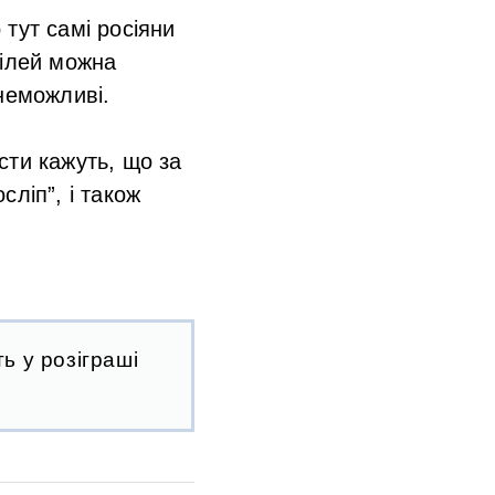
тут самі росіяни
цілей можна
неможливі.
сти кажуть, що за
ліп”, і також
ь у розіграші