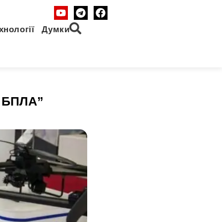
хнології
Думки
і БПЛА”