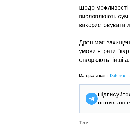
Щодо можливості е
висловлюють сумні
використовувати л
Дрон має захищени
умови втрати “кар
створюють “інші а
Матеріали взяті:
Defense E
Підписуйте
нових аксе
Теги: