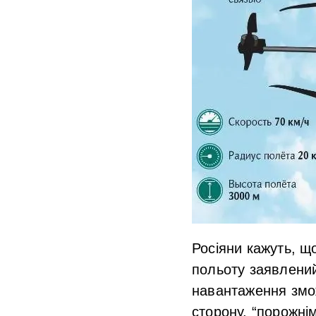
Росіяни кажуть, щ
польоту заявлений
навантаження змож
сторону, “порожнім