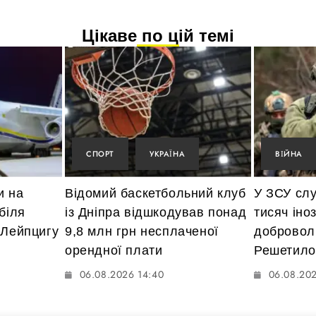
Цікаве по цій темі
СПОРТ
УКРАЇНА
ВІЙНА
и на
Відомий баскетбольний клуб
У ЗСУ слу
біля
із Дніпра відшкодував понад
тисяч іно
 Лейпцигу
9,8 млн грн несплаченої
доброволь
орендної плати
Решетило
06.08.2026 14:40
06.08.202