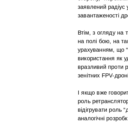
заявлений радіус 
завантаженості др
Втім, з огляду на 
на полі бою, на та
урахуванням, що “
використання як у
вразливий проти р
зенітних FPV-дрон
І якщо вже говори
роль ретранслятор
відігрувати роль 
аналогічні розроб