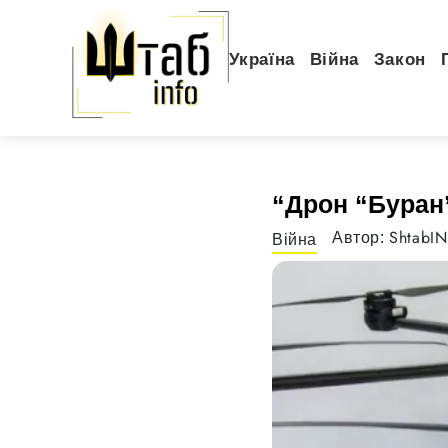
Україна
Війна
Закон
“Дрон “Буран”
ShtabI
Автор:
Війна