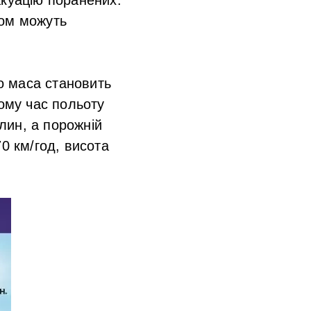
ром можуть
го маса становить
ьому час польоту
лин, а порожній
0 км/год, висота